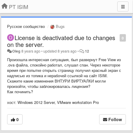
PT ISIM
Русское сообщество
Bugs
License is deactivated due to changes
0
on the server.
OIeg
8 years ago
•
updated
8 years ago
•
12
Произошла интересная ситуацаия, был развернут Free View из
.ova файла, спокойно работал, слушал спан. Через некоторое
время при попытке открыть страницу получил красный экран с
надписью из топика и нерабочей ссылкой на сайт ISIM.
Скажите какие изменения ВНТУРИ ВИРТУАЛКИ могли
произойти, чтобы заблокировалась лицензия?
Как починить?
хост: Windows 2012 Server, VMware workstation Pro
0
Follow