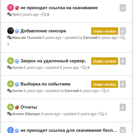
не приходит ссылка на скачивание
0
Yuri
5 years ago
•
0
Добавление сенсора
Under review
0
Максим Таланов
6 years ago
•
updated by
Евгений
6 years ago
•
1
Запрос на удаленный сервер.
Under review
0
Антон
6 years ago
•
updated
6 years ago
•
4
Выборка по событиям
Under review
0
Антон
6 years ago
•
updated by
Евгений
6 years ago
•
1
Отчеты
0
Armen Dilanyan
6 years ago
•
updated
6 years ago
•
1
не приходит ссылка для скачивания бесплатной версии
0