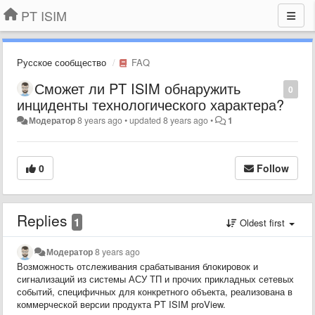
PT ISIM
Русское сообщество
FAQ
Сможет ли PT ISIM обнаружить
0
инциденты технологического характера?
Модератор
8 years ago
•
updated
8 years ago
•
1
0
Follow
Replies
1
Oldest first
Модератор
8 years ago
Возможность отслеживания срабатывания блокировок и
сигнализаций из системы АСУ ТП и прочих прикладных сетевых
событий, специфичных для конкретного объекта, реализована в
коммерческой версии продукта PT ISIM proView.