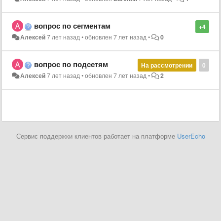
вопрос по сегментам
+4
Алексей
7 лет назад
•
обновлен
7 лет назад
•
0
вопрос по подсетям
На рассмотрении
0
Алексей
7 лет назад
•
обновлен
7 лет назад
•
2
Сервис поддержки клиентов работает на платформе
UserEcho