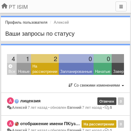
PT ISIM
Профиль пользователя
Алексей
Ваши запросы по статусу
4
1
2
0
0
На
Все
Новые
рассмотрении
Запланированные
Начатые
Завершен
Со свежими изменениями
лицензия
Отвечен
0
Алексей
7 лет назад
•
обновлен
Евгений
7 лет назад
•
5
отображение имени ПК/узла. не определяет ПЛК
На рассмотрении
0
Алексей
7 лет назад
•
обновлен
Евгений
7 лет назад
•
1